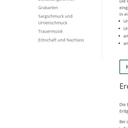
Die 
Grabarten
eing
in e
Sargschmuck und
U
Urnenschmuck
Ur
Trauermusik
an
Erbschaft und Nachlass
an
Er
Die 
Erdg
Bei 