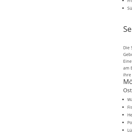
Fr
Sü
Se
Die 
Gebu
Eine
am B
ihre
Mö
Ost
W
Fi
He
P
Lü