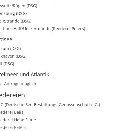
ssnitz/Rügen (DSG)
ensburg (DSG)
el/Strande (DSG)
ettiner Haff/Ueckermünde (Reederei Peters)
rdsee
sum (DSG)
xhaven (DSG)
lt (DSG)
telmeer und Atlantik
f Anfrage möglich
edereien:
G (Deutsche See-Bestattungs-Genossenschaft e.G.)
ederei Belis
ederei Hohe Düne
ederei Peters